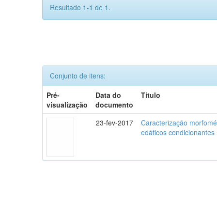
Resultado 1-1 de 1.
Conjunto de itens:
Pré-
Data do
Título
visualização
documento
23-fev-2017
Caracterização morfomét
edáficos condicionante