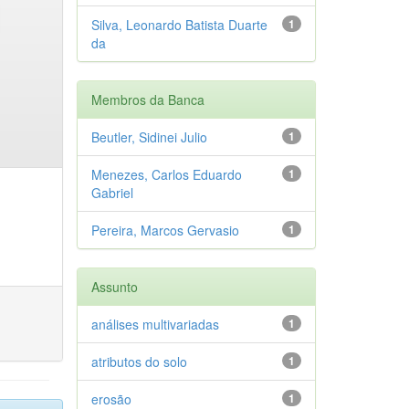
Silva, Leonardo Batista Duarte
1
da
Membros da Banca
Beutler, Sidinei Julio
1
Menezes, Carlos Eduardo
1
Gabriel
Pereira, Marcos Gervasio
1
Assunto
análises multivariadas
1
atributos do solo
1
erosão
1