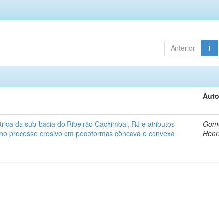
Anterior
1
Auto
rica da sub-bacia do Ribeirão Cachimbal, RJ e atributos
Gome
s no processo erosivo em pedoformas côncava e convexa
Henr