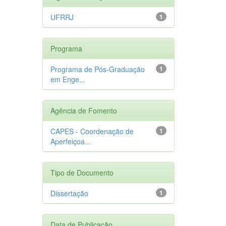
UFRRJ
1
Programa
Programa de Pós-Graduação
1
em Enge...
Agência de Fomento
CAPES - Coordenação de
1
Aperfeiçoa...
Tipo de Documento
Dissertação
1
Data de Publicação