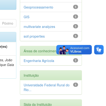
Geoprocessamento
1
GIS
1
Póximo
multivariate analyzes
1
soil properties
1
r(es)
Áreas de conhecimento
s, João
Engenharia Agrícola
1
ique Gaia
Instituição
Universidade Federal Rural do
1
Rio...
Sigla da Instituição