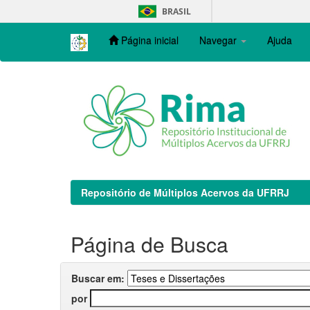
Skip
BRASIL
navigation
Página inicial
Navegar
Ajuda
Repositório de Múltiplos Acervos da UFRRJ
Página de Busca
Buscar em:
por