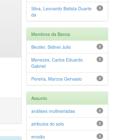
Silva, Leonardo Batista Duarte
1
da
Membros da Banca
Beutler, Sidinei Julio
1
Menezes, Carlos Eduardo
1
Gabriel
Pereira, Marcos Gervasio
1
Assunto
análises multivariadas
1
atributos do solo
1
erosão
1