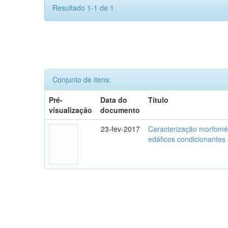
Resultado 1-1 de 1.
Conjunto de itens:
Pré-
Data do
Título
visualização
documento
23-fev-2017
Caracterização morfomét
edáficos condicionante