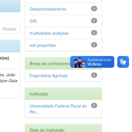
Geoprocessamento
1
GIS
1
Póximo
multivariate analyzes
1
soil properties
1
r(es)
Áreas de conhecimento
s, João
Engenharia Agrícola
1
ique Gaia
Instituição
Universidade Federal Rural do
1
Rio...
Sigla da Instituição