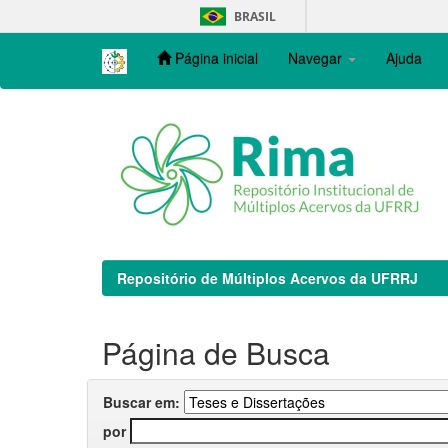
Skip
BRASIL
navigation
Página inicial
Navegar
Ajuda
Repositório de Múltiplos Acervos da UFRRJ
Página de Busca
Buscar em:
por