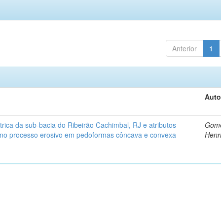
Anterior
1
Auto
rica da sub-bacia do Ribeirão Cachimbal, RJ e atributos
Gome
s no processo erosivo em pedoformas côncava e convexa
Henr