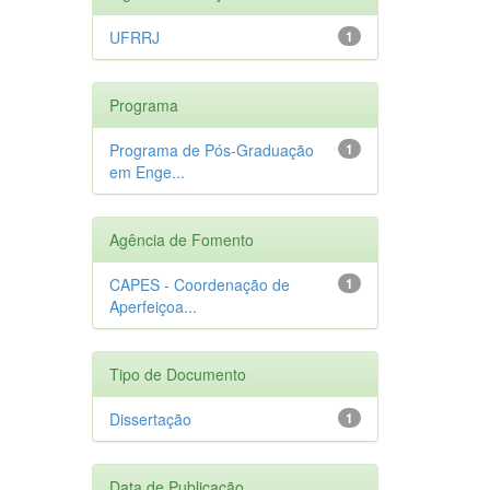
UFRRJ
1
Programa
Programa de Pós-Graduação
1
em Enge...
Agência de Fomento
CAPES - Coordenação de
1
Aperfeiçoa...
Tipo de Documento
Dissertação
1
Data de Publicação