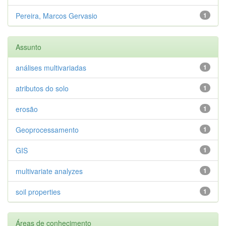
Pereira, Marcos Gervasio
1
Assunto
análises multivariadas
1
atributos do solo
1
erosão
1
Geoprocessamento
1
GIS
1
multivariate analyzes
1
soil properties
1
Áreas de conhecimento