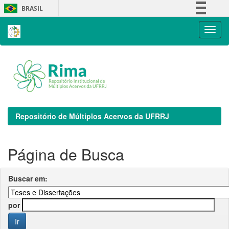
Skip
BRASIL
navigation
Simplifique!
Comunica BR
Participe
Acesso à informação
Legislação
Canais
Repositório de Múltiplos Acervos da UFRRJ
Página de Busca
Buscar em:
por