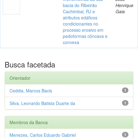
bacia do Ribeirão
Henrique
Cachimbal, RJ e
Gaia
atributos edáficos
condicionantes no
processo erosivo em
pedoformas côncava e
convexa
Busca facetada
Orientador
Ceddia, Marcos Bacis
1
Silva, Leonardo Batista Duarte da
1
Membros da Banca
Menezes, Carlos Eduardo Gabriel
1