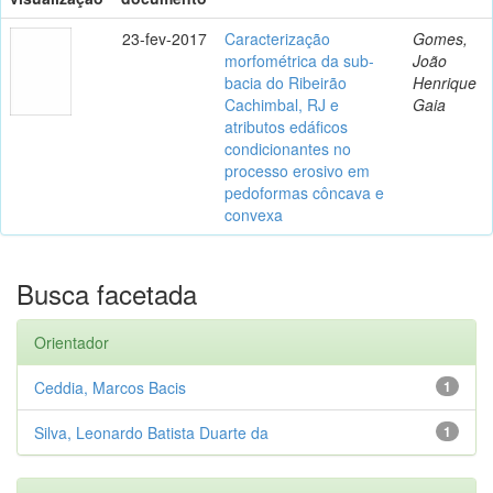
23-fev-2017
Caracterização
Gomes,
morfométrica da sub-
João
bacia do Ribeirão
Henrique
Cachimbal, RJ e
Gaia
atributos edáficos
condicionantes no
processo erosivo em
pedoformas côncava e
convexa
Busca facetada
Orientador
Ceddia, Marcos Bacis
1
Silva, Leonardo Batista Duarte da
1