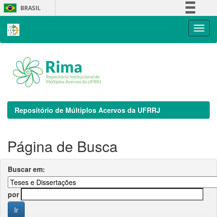
Skip
BRASIL
navigation
Simplifique!
Comunica BR
Participe
Acesso à informação
Legislação
Canais
Repositório de Múltiplos Acervos da UFRRJ
Página de Busca
Buscar em:
por