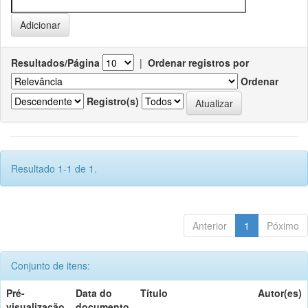
Resultados/Página
|
Ordenar registros por
Ordenar
Registro(s)
Resultado 1-1 de 1.
Anterior
1
Póximo
Conjunto de itens:
Pré-
Data do
Título
Autor(es)
visualização
documento