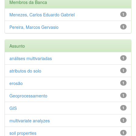
Membros da Banca
Menezes, Carlos Eduardo Gabriel
1
Pereira, Marcos Gervasio
1
Assunto
análises multivariadas
1
atributos do solo
1
erosão
1
Geoprocessamento
1
GIS
1
multivariate analyzes
1
soil properties
1