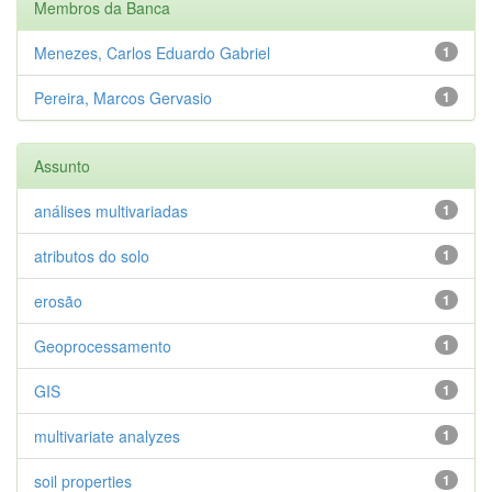
Membros da Banca
Menezes, Carlos Eduardo Gabriel
1
Pereira, Marcos Gervasio
1
Assunto
análises multivariadas
1
atributos do solo
1
erosão
1
Geoprocessamento
1
GIS
1
multivariate analyzes
1
soil properties
1