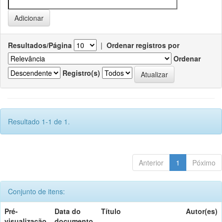
Resultados/Página
|
Ordenar registros por
Ordenar
Registro(s)
Resultado 1-1 de 1.
Anterior
1
Póximo
Conjunto de itens:
Pré-
Data do
Título
Autor(es)
visualização
documento