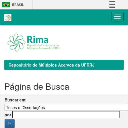
Skip
BRASIL
navigation
Simplifique!
Comunica BR
Participe
Acesso à informação
Legislação
Canais
Repositório de Múltiplos Acervos da UFRRJ
Página de Busca
Buscar em:
por