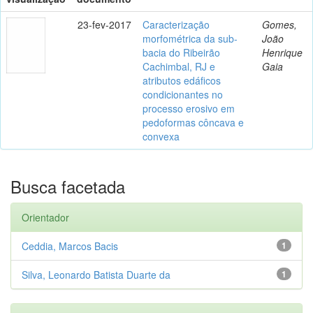
23-fev-2017
Caracterização
Gomes,
morfométrica da sub-
João
bacia do Ribeirão
Henrique
Cachimbal, RJ e
Gaia
atributos edáficos
condicionantes no
processo erosivo em
pedoformas côncava e
convexa
Busca facetada
Orientador
Ceddia, Marcos Bacis
1
Silva, Leonardo Batista Duarte da
1