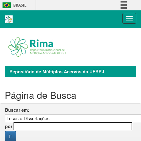
Skip
BRASIL
navigation
Simplifique!
Comunica BR
Participe
Acesso à informação
Legislação
Canais
Repositório de Múltiplos Acervos da UFRRJ
Página de Busca
Buscar em:
por