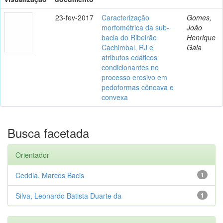
23-fev-2017
Caracterização
Gomes,
morfométrica da sub-
João
bacia do Ribeirão
Henrique
Cachimbal, RJ e
Gaia
atributos edáficos
condicionantes no
processo erosivo em
pedoformas côncava e
convexa
Busca facetada
Orientador
Ceddia, Marcos Bacis
1
Silva, Leonardo Batista Duarte da
1