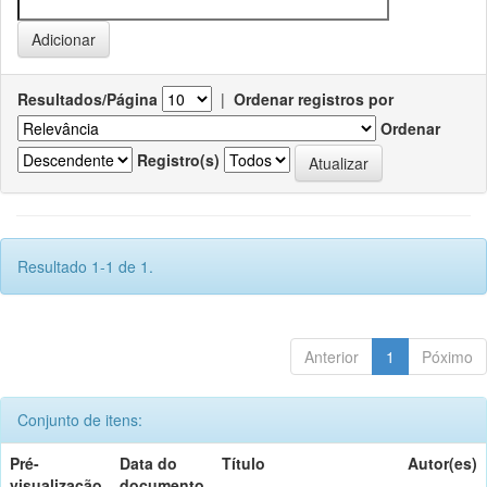
Resultados/Página
|
Ordenar registros por
Ordenar
Registro(s)
Resultado 1-1 de 1.
Anterior
1
Póximo
Conjunto de itens:
Pré-
Data do
Título
Autor(es)
visualização
documento