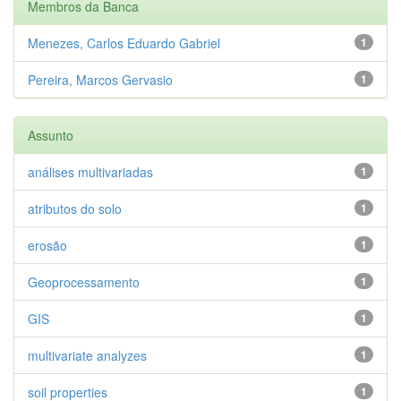
Membros da Banca
Menezes, Carlos Eduardo Gabriel
1
Pereira, Marcos Gervasio
1
Assunto
análises multivariadas
1
atributos do solo
1
erosão
1
Geoprocessamento
1
GIS
1
multivariate analyzes
1
soil properties
1