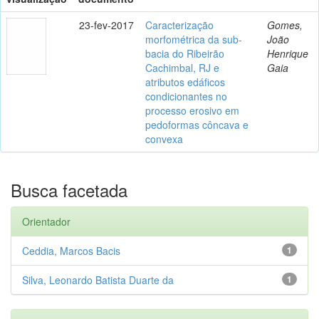
23-fev-2017
Caracterização
Gomes,
morfométrica da sub-
João
bacia do Ribeirão
Henrique
Cachimbal, RJ e
Gaia
atributos edáficos
condicionantes no
processo erosivo em
pedoformas côncava e
convexa
Busca facetada
Orientador
Ceddia, Marcos Bacis
1
Silva, Leonardo Batista Duarte da
1