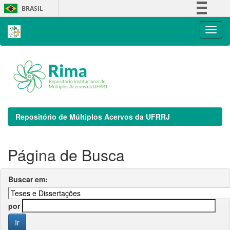
Skip
BRASIL
navigation
Simplifique!
Comunica BR
Participe
Acesso à informação
Legislação
Canais
Repositório de Múltiplos Acervos da UFRRJ
Página de Busca
Buscar em:
por