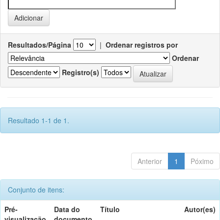
Resultados/Página
|
Ordenar registros por
Ordenar
Registro(s)
Resultado 1-1 de 1.
Anterior
1
Póximo
Conjunto de itens:
Pré-
Data do
Título
Autor(es)
visualização
documento