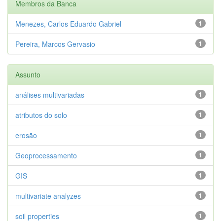
Membros da Banca
Menezes, Carlos Eduardo Gabriel
1
Pereira, Marcos Gervasio
1
Assunto
análises multivariadas
1
atributos do solo
1
erosão
1
Geoprocessamento
1
GIS
1
multivariate analyzes
1
soil properties
1