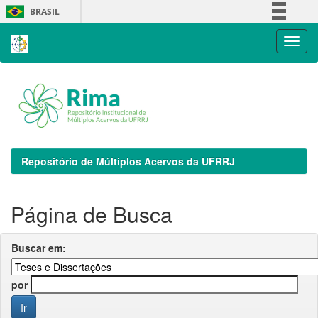
Skip
BRASIL
navigation
Simplifique!
Comunica BR
Participe
Acesso à informação
Legislação
Canais
Repositório de Múltiplos Acervos da UFRRJ
Página de Busca
Buscar em:
por