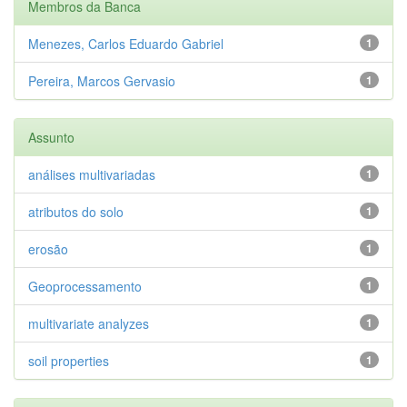
Membros da Banca
Menezes, Carlos Eduardo Gabriel
1
Pereira, Marcos Gervasio
1
Assunto
análises multivariadas
1
atributos do solo
1
erosão
1
Geoprocessamento
1
multivariate analyzes
1
soil properties
1