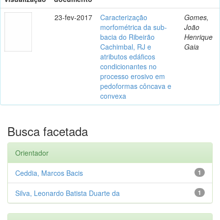
23-fev-2017
Caracterização
Gomes,
morfométrica da sub-
João
bacia do Ribeirão
Henrique
Cachimbal, RJ e
Gaia
atributos edáficos
condicionantes no
processo erosivo em
pedoformas côncava e
convexa
Busca facetada
Orientador
Ceddia, Marcos Bacis
1
Silva, Leonardo Batista Duarte da
1