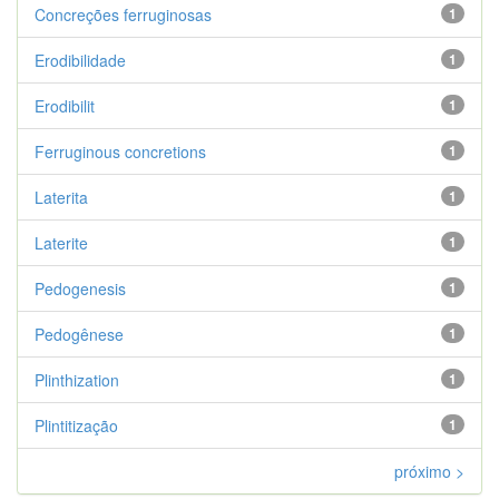
Concreções ferruginosas
1
Erodibilidade
1
Erodibilit
1
Ferruginous concretions
1
Laterita
1
Laterite
1
Pedogenesis
1
Pedogênese
1
Plinthization
1
Plintitização
1
próximo >