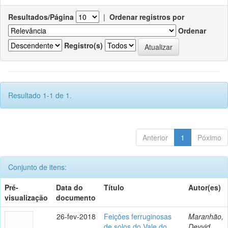
Resultados/Página
|
Ordenar registros por
Ordenar
Registro(s)
Resultado 1-1 de 1.
Anterior
1
Póximo
Conjunto de itens:
Pré-
Data do
Título
Autor(es)
visualização
documento
26-fev-2018
Feições ferruginosas
Maranhão,
de solos do Vale do
Deyvid