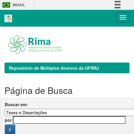
Skip
BRASIL
navigation
Simplifique!
Comunica BR
Participe
Acesso à informação
Legislação
Canais
Repositório de Múltiplos Acervos da UFRRJ
Página de Busca
Buscar em:
por