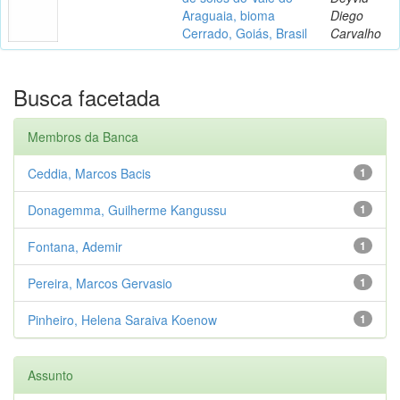
Araguaia, bioma
Diego
Cerrado, Goiás, Brasil
Carvalho
Busca facetada
Membros da Banca
Ceddia, Marcos Bacis
1
Donagemma, Guilherme Kangussu
1
Fontana, Ademir
1
Pereira, Marcos Gervasio
1
Pinheiro, Helena Saraiva Koenow
1
Assunto