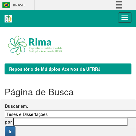
Skip
BRASIL
navigation
Simplifique!
Comunica BR
Participe
Acesso à informação
Legislação
Canais
Repositório de Múltiplos Acervos da UFRRJ
Página de Busca
Buscar em:
por