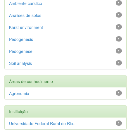
Ambiente cárstico
1
Análises de solos
1
Karst environment
1
Pedogenesis
1
Pedogênese
1
Soil analysis
1
Áreas de conhecimento
Agronomia
1
Instituição
Universidade Federal Rural do Rio...
1