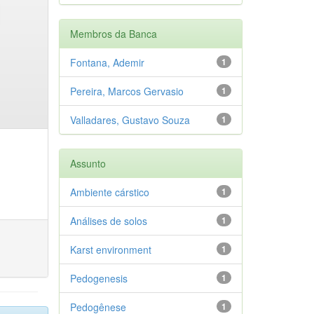
Membros da Banca
Fontana, Ademir
1
Pereira, Marcos Gervasio
1
Valladares, Gustavo Souza
1
Assunto
Ambiente cárstico
1
Análises de solos
1
Karst environment
1
Pedogenesis
1
Pedogênese
1