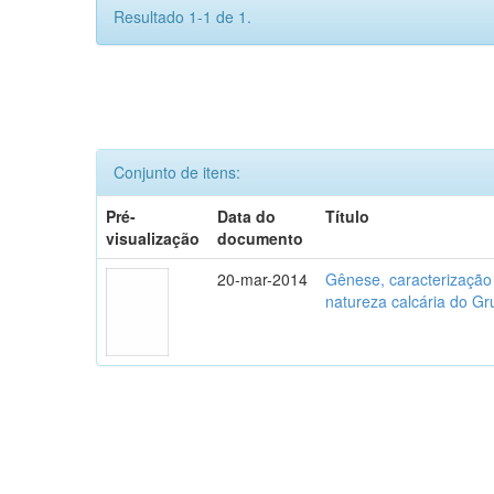
Resultado 1-1 de 1.
Conjunto de itens:
Pré-
Data do
Título
visualização
documento
20-mar-2014
Gênese, caracterização
natureza calcária do G