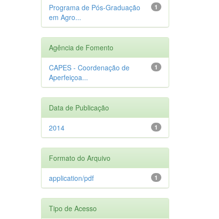
Programa de Pós-Graduação
1
em Agro...
Agência de Fomento
CAPES - Coordenação de
1
Aperfeiçoa...
Data de Publicação
2014
1
Formato do Arquivo
application/pdf
1
Tipo de Acesso