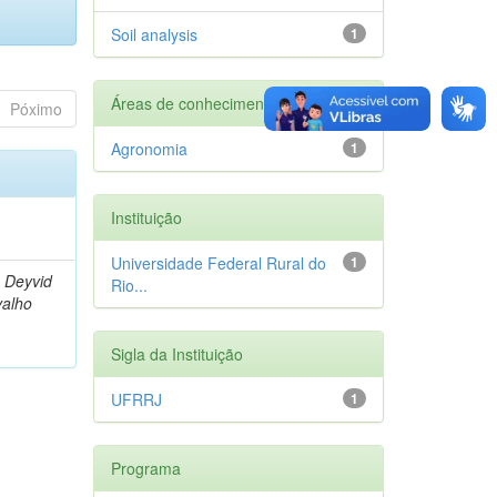
Soil analysis
1
Áreas de conhecimento
Póximo
Agronomia
1
Instituição
Universidade Federal Rural do
1
 Deyvid
Rio...
valho
Sigla da Instituição
UFRRJ
1
Programa