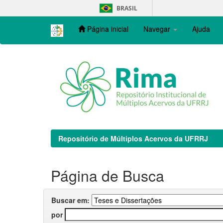
Skip
BRASIL
navigation
Página inicial
Navegar
Ajuda
Repositório de Múltiplos Acervos da UFRRJ
Página de Busca
Buscar em:
por