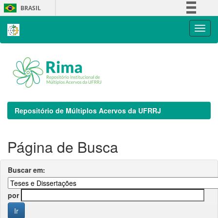
Skip
BRASIL
navigation
Simplifique!
Comunica BR
Participe
Acesso à informação
Legislação
Canais
Repositório de Múltiplos Acervos da UFRRJ
Página de Busca
Buscar em:
por