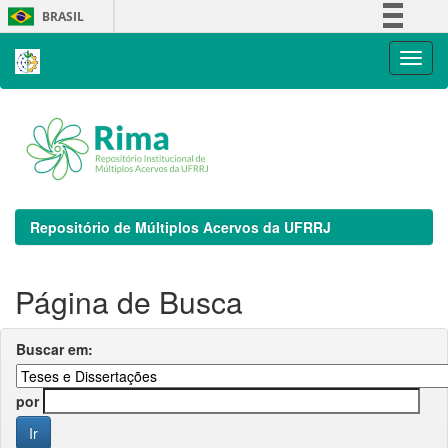
Skip
BRASIL
navigation
Simplifique!
Comunica BR
Participe
Acesso à informação
Legislação
Canais
Repositório de Múltiplos Acervos da UFRRJ
Página de Busca
Buscar em:
por