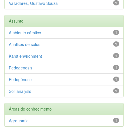
Valladares, Gustavo Souza
1
Assunto
Ambiente cárstico
1
Análises de solos
1
Karst environment
1
Pedogenesis
1
Pedogênese
1
Soil analysis
1
Áreas de conhecimento
Agronomia
1