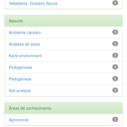
Valladares, Gustavo Souza
1
Assunto
Ambiente cárstico
1
Análises de solos
1
Karst environment
1
Pedogenesis
1
Pedogênese
1
Soil analysis
1
Áreas de conhecimento
Agronomia
1