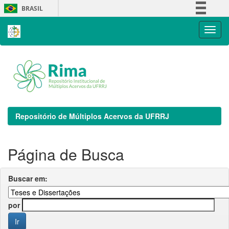
Skip
BRASIL
navigation
Simplifique!
Comunica BR
Participe
Acesso à informação
Legislação
Canais
Repositório de Múltiplos Acervos da UFRRJ
Página de Busca
Buscar em:
por