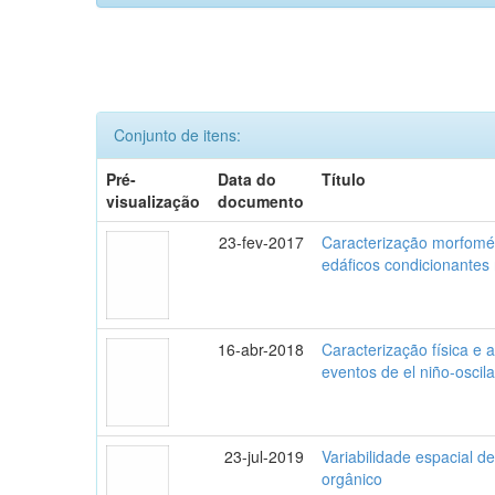
Conjunto de itens:
Pré-
Data do
Título
visualização
documento
23-fev-2017
Caracterização morfomét
edáficos condicionante
16-abr-2018
Caracterização física e
eventos de el niño-oscil
23-jul-2019
Variabilidade espacial d
orgânico