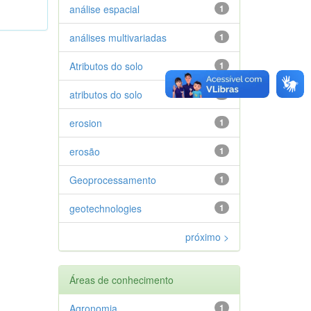
análise espacial
1
análises multivariadas
1
Atributos do solo
1
atributos do solo
1
erosion
1
erosão
1
Geoprocessamento
1
geotechnologies
1
próximo >
Áreas de conhecimento
Agronomia
1