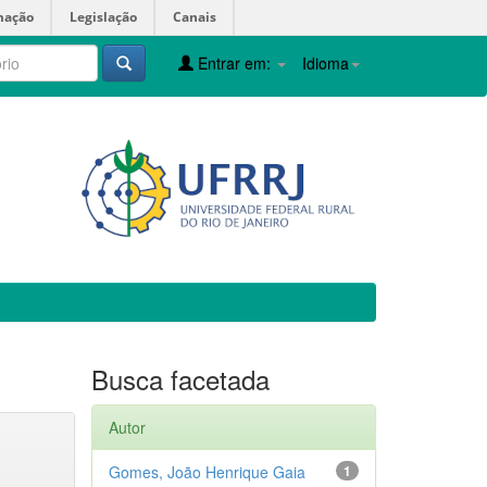
mação
Legislação
Canais
Entrar em:
Idioma
Busca facetada
Autor
Gomes, João Henrique Gaia
1