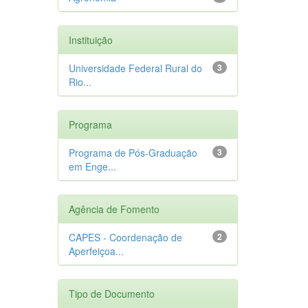
Instituição
Universidade Federal Rural do
3
Rio...
Programa
Programa de Pós-Graduação
3
em Enge...
Agência de Fomento
CAPES - Coordenação de
2
Aperfeiçoa...
Tipo de Documento