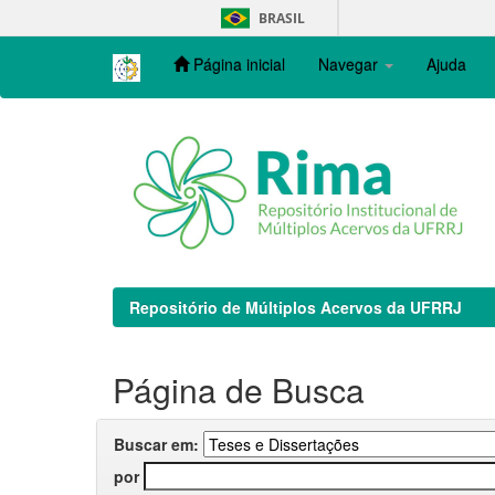
Skip
BRASIL
navigation
Página inicial
Navegar
Ajuda
Repositório de Múltiplos Acervos da UFRRJ
Página de Busca
Buscar em:
por