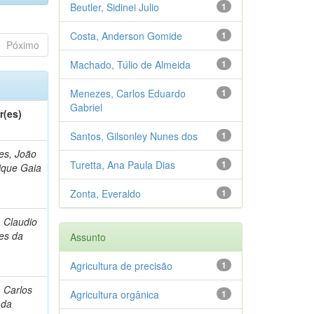
Beutler, Sidinei Julio
1
Costa, Anderson Gomide
1
Póximo
Machado, Túlio de Almeida
1
Menezes, Carlos Eduardo
1
Gabriel
r(es)
Santos, Gilsonley Nunes dos
1
s, João
Turetta, Ana Paula Dias
1
ique Gaia
Zonta, Everaldo
1
, Claudio
es da
Assunto
Agricultura de precisão
1
, Carlos
Agricultura orgânica
1
 da