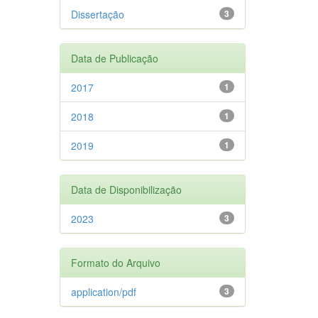
Dissertação
3
Data de Publicação
2017
1
2018
1
2019
1
Data de Disponibilização
2023
3
Formato do Arquivo
application/pdf
3