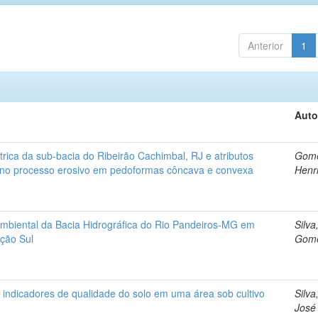
Anterior
1
Auto
rica da sub-bacia do Ribeirão Cachimbal, RJ e atributos
Gome
s no processo erosivo em pedoformas côncava e convexa
Henr
 ambiental da Bacia Hidrográfica do Rio Pandeiros-MG em
Silva
ação Sul
Gom
e indicadores de qualidade do solo em uma área sob cultivo
Silva
José