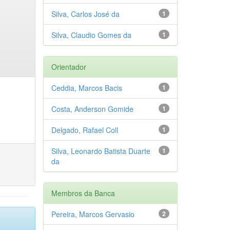
Silva, Carlos José da
1
Silva, Claudio Gomes da
1
Orientador
Ceddia, Marcos Bacis
1
Costa, Anderson Gomide
1
Delgado, Rafael Coll
1
Silva, Leonardo Batista Duarte
1
da
Membros da Banca
Pereira, Marcos Gervasio
2