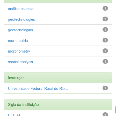
análise espacial
1
geotechnologies
1
geotecnologias
1
morfometria
1
morphometry
1
spatial analysis
1
Instituição
Universidade Federal Rural do Rio...
1
Sigla da Instituição
UFRRJ
1