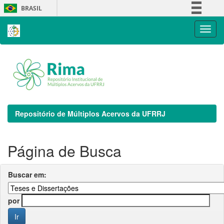
Skip
BRASIL
navigation
Simplifique!
Comunica BR
Participe
Acesso à informação
Legislação
Canais
Repositório de Múltiplos Acervos da UFRRJ
Página de Busca
Buscar em:
por