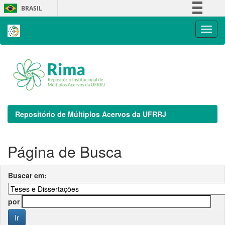
Skip
BRASIL
navigation
Simplifique!
Comunica BR
Participe
Acesso à informação
Legislação
Canais
Repositório de Múltiplos Acervos da UFRRJ
Página de Busca
Buscar em:
por