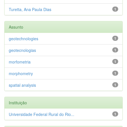
Turetta, Ana Paula Dias
1
Assunto
geotechnologies
1
geotecnologias
1
morfometria
1
morphometry
1
spatial analysis
1
Instituição
Universidade Federal Rural do Rio...
1