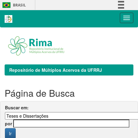
Skip
BRASIL
navigation
Simplifique!
Comunica BR
Participe
Acesso à informação
Legislação
Canais
Repositório de Múltiplos Acervos da UFRRJ
Página de Busca
Buscar em:
por