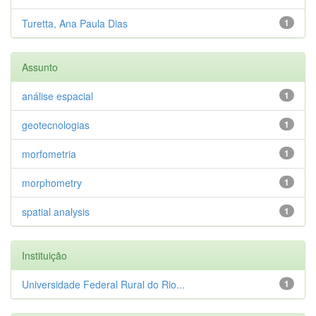
Turetta, Ana Paula Dias
1
Assunto
análise espacial
1
geotecnologias
1
morfometria
1
morphometry
1
spatial analysis
1
Instituição
Universidade Federal Rural do Rio...
1