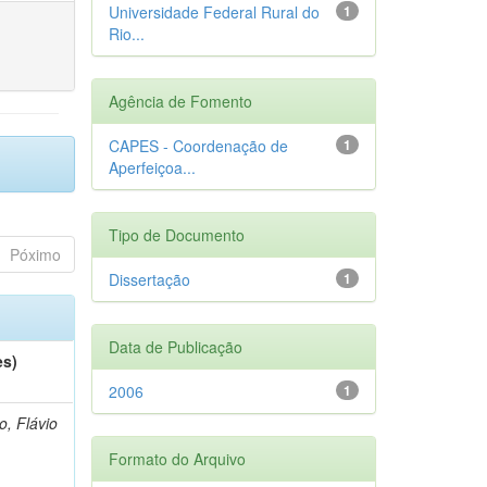
Universidade Federal Rural do
1
Rio...
Agência de Fomento
CAPES - Coordenação de
1
Aperfeiçoa...
Tipo de Documento
Póximo
Dissertação
1
Data de Publicação
es)
2006
1
o, Flávio
Formato do Arquivo