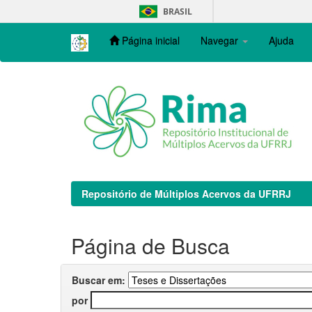
Skip
BRASIL
navigation
Página inicial
Navegar
Ajuda
Repositório de Múltiplos Acervos da UFRRJ
Página de Busca
Buscar em:
por