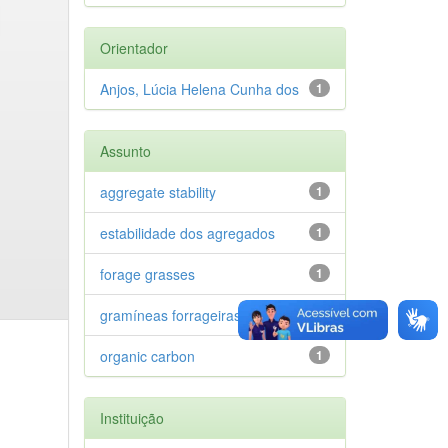
Orientador
Anjos, Lúcia Helena Cunha dos
1
Assunto
aggregate stability
1
estabilidade dos agregados
1
forage grasses
1
gramíneas forrageiras
1
organic carbon
1
Instituição