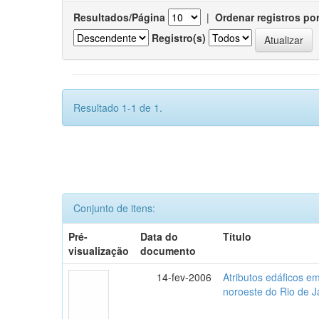
Resultados/Página
|
Ordenar registros po
Registro(s)
Resultado 1-1 de 1.
Conjunto de itens:
Pré-
Data do
Título
visualização
documento
14-fev-2006
Atributos edáficos 
noroeste do Rio de J