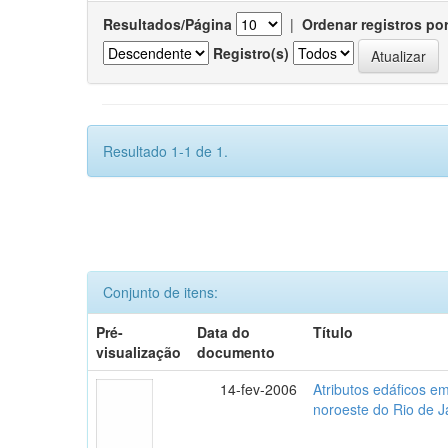
Resultados/Página
|
Ordenar registros po
Registro(s)
Resultado 1-1 de 1.
Conjunto de itens:
Pré-
Data do
Título
visualização
documento
14-fev-2006
Atributos edáficos 
noroeste do Rio de J