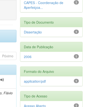
CAPES - Coordenação de
1
Aperfeiçoa...
Tipo de Documento
Dissertação
1
Data de Publicação
Póximo
2006
1
Formato do Arquivo
es)
application/pdf
1
o, Flávio
Tipo de Acesso
Acesso Aberto
1