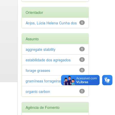
Orientador
Anjos, Lúcia Helena Cunha dos
1
Assunto
aggregate stability
1
estabilidade dos agregados
1
forage grasses
1
gramíneas forrageiras
1
organic carbon
1
Agência de Fomento