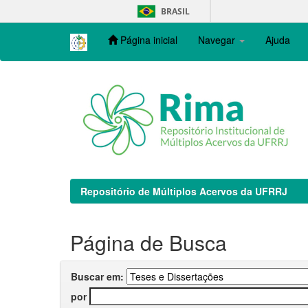
Skip
BRASIL
navigation
Página inicial
Navegar
Ajuda
Repositório de Múltiplos Acervos da UFRRJ
Página de Busca
Buscar em:
por