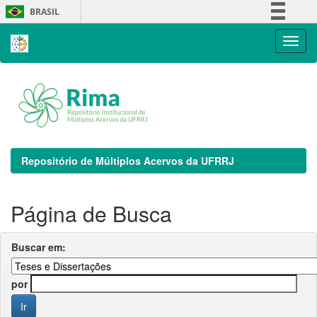
Skip
BRASIL
navigation
Simplifique!
Comunica BR
Participe
Acesso à informação
Legislação
Canais
Repositório de Múltiplos Acervos da UFRRJ
Página de Busca
Buscar em:
por