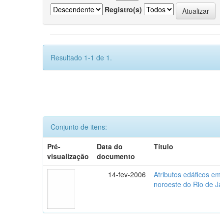
Registro(s)
Resultado 1-1 de 1.
Conjunto de itens:
Pré-
Data do
Título
visualização
documento
14-fev-2006
Atributos edáficos 
noroeste do Rio de J