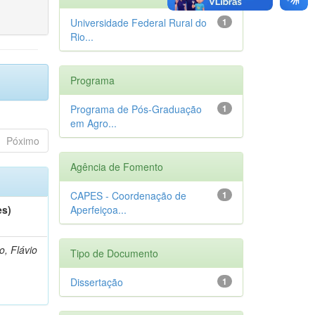
Universidade Federal Rural do
1
Rio...
Programa
Programa de Pós-Graduação
1
em Agro...
Póximo
Agência de Fomento
CAPES - Coordenação de
1
es)
Aperfeiçoa...
o, Flávio
Tipo de Documento
Dissertação
1