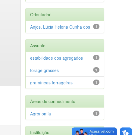
Orientador
Anjos, Lúcia Helena Cunha dos
1
Assunto
estabilidade dos agregados
1
forage grasses
1
gramíneas forrageiras
1
Áreas de conhecimento
Agronomia
1
Instituição