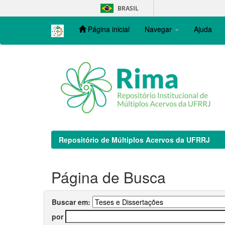
Skip
BRASIL
navigation
Página inicial
Navegar
Ajuda
Repositório de Múltiplos Acervos da UFRRJ
Página de Busca
Buscar em:
por