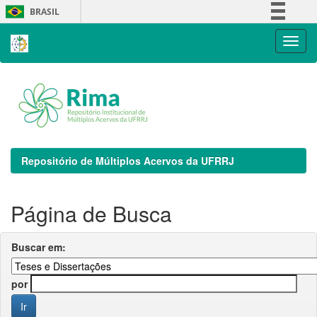
Skip
BRASIL
navigation
Simplifique!
Comunica BR
Participe
Acesso à informação
Legislação
Canais
Repositório de Múltiplos Acervos da UFRRJ
Página de Busca
Buscar em:
por