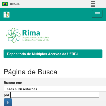
Skip
BRASIL
navigation
Simplifique!
Comunica BR
Participe
Acesso à informação
Legislação
Canais
Repositório de Múltiplos Acervos da UFRRJ
Página de Busca
Buscar em:
por