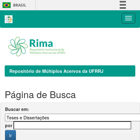
Skip
BRASIL
navigation
Simplifique!
Comunica BR
Participe
Acesso à informação
Legislação
Canais
Repositório de Múltiplos Acervos da UFRRJ
Página de Busca
Buscar em:
por