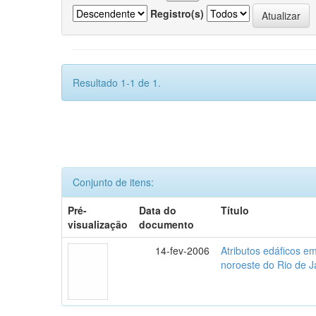
Registro(s)
Resultado 1-1 de 1.
Conjunto de itens:
Pré-
Data do
Título
visualização
documento
14-fev-2006
Atributos edáficos 
noroeste do Rio de J