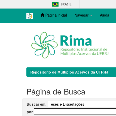
Skip
BRASIL
navigation
Página inicial
Navegar
Ajuda
Repositório de Múltiplos Acervos da UFRRJ
Página de Busca
Buscar em:
por