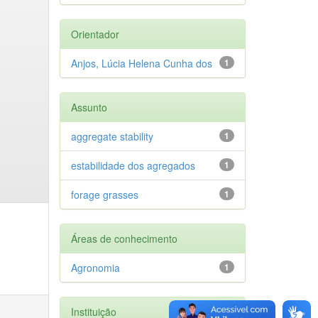
Orientador
Anjos, Lúcia Helena Cunha dos
1
Assunto
aggregate stability
1
estabilidade dos agregados
1
forage grasses
1
Áreas de conhecimento
Agronomia
1
Instituição