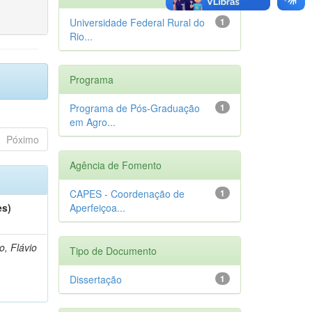
Universidade Federal Rural do
1
Rio...
Programa
Programa de Pós-Graduação
1
em Agro...
Póximo
Agência de Fomento
CAPES - Coordenação de
1
es)
Aperfeiçoa...
o, Flávio
Tipo de Documento
Dissertação
1