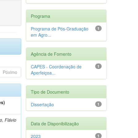
Programa
Programa de Pós-Graduação
1
em Agro...
Agência de Fomento
CAPES - Coordenação de
1
Póximo
Aperfeiçoa...
Tipo de Documento
es)
Dissertação
1
o, Flávio
Data de Disponibilização
2023
1