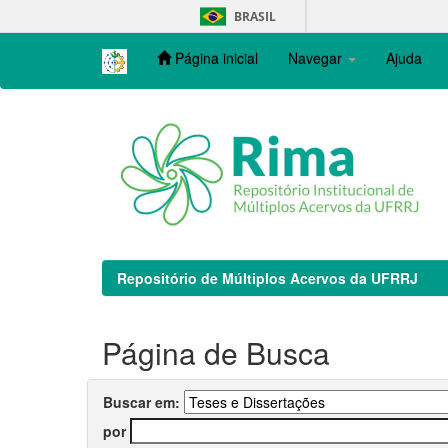
Skip
BRASIL
navigation
Página inicial
Navegar
Ajuda
Repositório de Múltiplos Acervos da UFRRJ
Página de Busca
Buscar em:
por