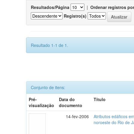
Resultados/Página
|
Ordenar registros po
Registro(s)
Resultado 1-1 de 1.
Conjunto de itens:
Pré-
Data do
Título
visualização
documento
14-fev-2006
Atributos edáficos 
noroeste do Rio de J