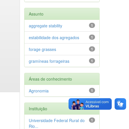
Assunto
aggregate stability
1
estabilidade dos agregados
1
forage grasses
1
gramíneas forrageiras
1
Áreas de conhecimento
Agronomia
1
Instituição
Universidade Federal Rural do
1
Rio...