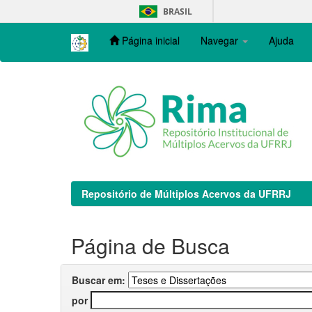
Skip
BRASIL
navigation
Página inicial
Navegar
Ajuda
Repositório de Múltiplos Acervos da UFRRJ
Página de Busca
Buscar em:
por