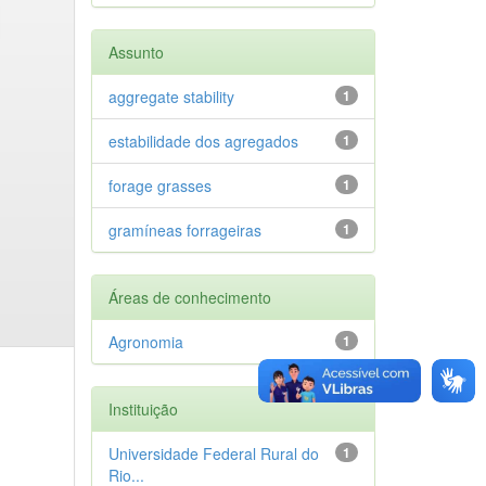
Assunto
aggregate stability
1
estabilidade dos agregados
1
forage grasses
1
gramíneas forrageiras
1
Áreas de conhecimento
Agronomia
1
Instituição
Universidade Federal Rural do
1
Rio...