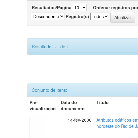
Resultados/Página
|
Ordenar registros po
Registro(s)
Resultado 1-1 de 1.
Conjunto de itens:
Pré-
Data do
Título
visualização
documento
14-fev-2006
Atributos edáficos 
noroeste do Rio de J