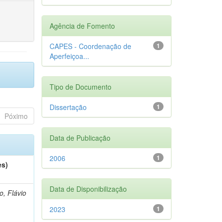
Agência de Fomento
CAPES - Coordenação de
1
Aperfeiçoa...
Tipo de Documento
Dissertação
1
Póximo
Data de Publicação
2006
1
es)
Data de Disponibilização
o, Flávio
2023
1