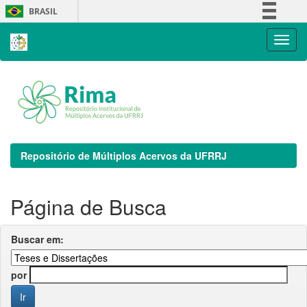
Skip
BRASIL
navigation
Simplifique!
Comunica BR
Participe
Acesso à informação
Legislação
Canais
Repositório de Múltiplos Acervos da UFRRJ
Página de Busca
Buscar em:
por