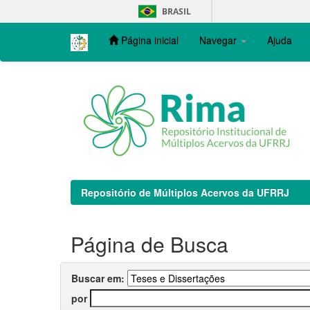
Skip
BRASIL
navigation
Página inicial
Navegar
Ajuda
Repositório de Múltiplos Acervos da UFRRJ
Página de Busca
Buscar em:
por