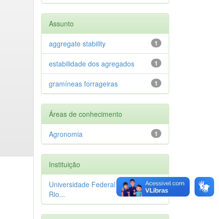
Assunto
aggregate stability
1
estabilidade dos agregados
1
gramíneas forrageiras
1
Áreas de conhecimento
Agronomia
1
Instituição
Universidade Federal Rural do
1
Rio...