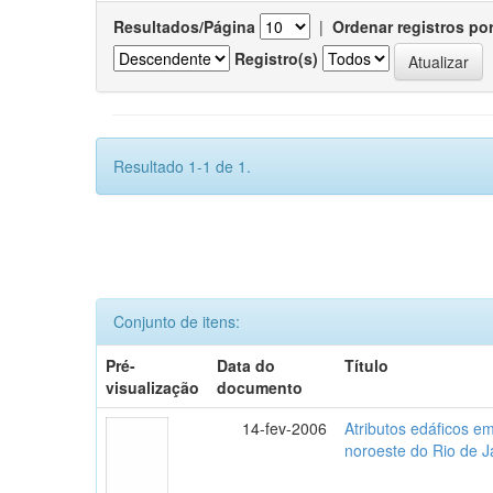
Resultados/Página
|
Ordenar registros po
Registro(s)
Resultado 1-1 de 1.
Conjunto de itens:
Pré-
Data do
Título
visualização
documento
14-fev-2006
Atributos edáficos 
noroeste do Rio de J