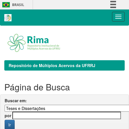
Skip
BRASIL
navigation
Simplifique!
Comunica BR
Participe
Acesso à informação
Legislação
Canais
Repositório de Múltiplos Acervos da UFRRJ
Página de Busca
Buscar em:
por