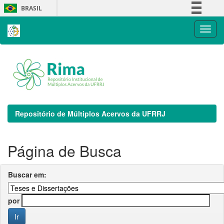
Skip
BRASIL
navigation
Simplifique!
Comunica BR
Participe
Acesso à informação
Legislação
Canais
Repositório de Múltiplos Acervos da UFRRJ
Página de Busca
Buscar em:
por