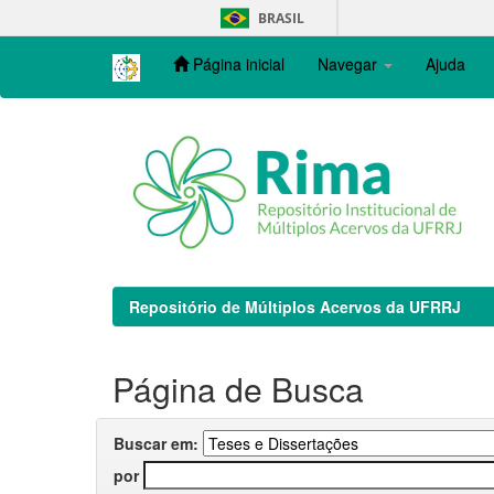
Skip
BRASIL
navigation
Página inicial
Navegar
Ajuda
Repositório de Múltiplos Acervos da UFRRJ
Página de Busca
Buscar em:
por