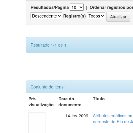
Resultados/Página
|
Ordenar registros po
Registro(s)
Resultado 1-1 de 1.
Conjunto de itens:
Pré-
Data do
Título
visualização
documento
14-fev-2006
Atributos edáficos 
noroeste do Rio de J