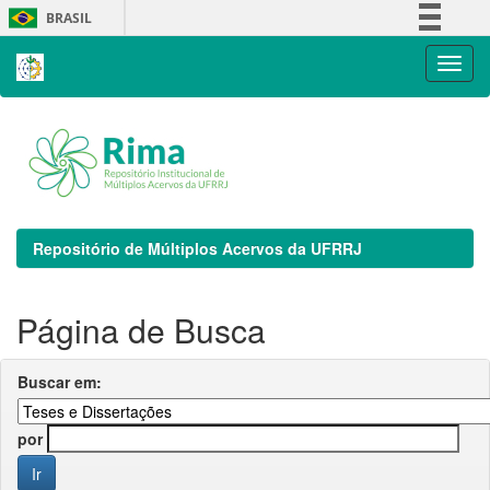
Skip
BRASIL
navigation
Simplifique!
Comunica BR
Participe
Acesso à informação
Legislação
Canais
Repositório de Múltiplos Acervos da UFRRJ
Página de Busca
Buscar em:
por