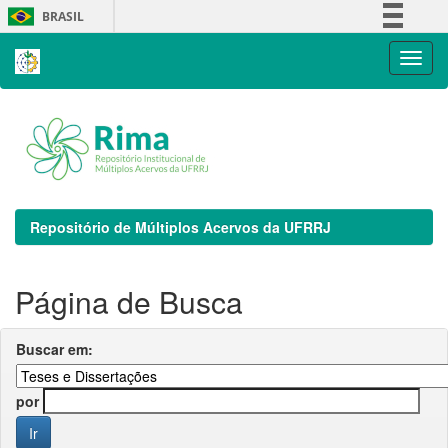
Skip
BRASIL
navigation
Simplifique!
Comunica BR
Participe
Acesso à informação
Legislação
Canais
Repositório de Múltiplos Acervos da UFRRJ
Página de Busca
Buscar em:
por