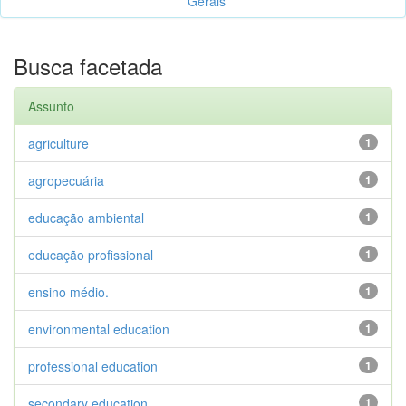
Gerais
Busca facetada
Assunto
agriculture
1
agropecuária
1
educação ambiental
1
educação profissional
1
ensino médio.
1
environmental education
1
professional education
1
secondary education.
1