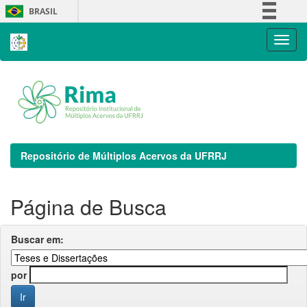
Skip
BRASIL
navigation
Simplifique!
Comunica BR
Participe
Acesso à informação
Legislação
Canais
Repositório de Múltiplos Acervos da UFRRJ
Página de Busca
Buscar em:
por