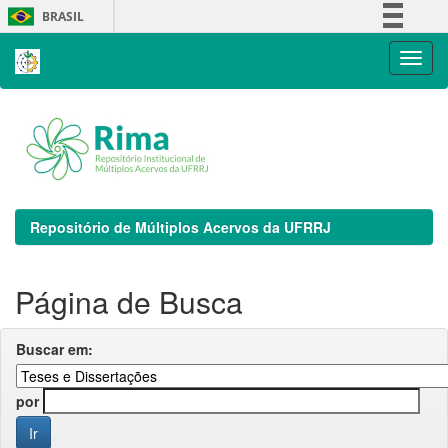
Skip
BRASIL
navigation
Simplifique!
Comunica BR
Participe
Acesso à informação
Legislação
Canais
Repositório de Múltiplos Acervos da UFRRJ
Página de Busca
Buscar em:
por