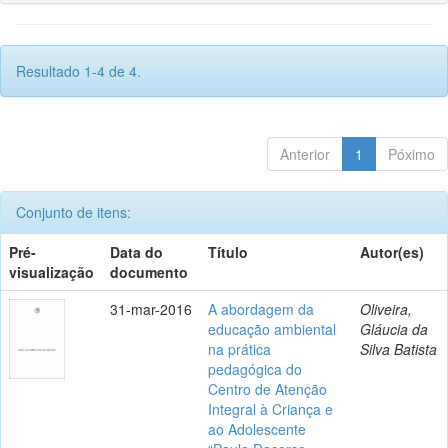
Resultado 1-4 de 4.
Anterior
1
Póximo
Conjunto de itens:
Pré-
Data do
Título
Autor(es)
visualização
documento
31-mar-2016
A abordagem da
Oliveira,
educação ambiental
Gláucia da
na prática
Silva Batista
pedagógica do
Centro de Atenção
Integral à Criança e
ao Adolescente