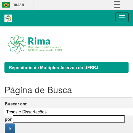
Skip
BRASIL
navigation
Simplifique!
Comunica BR
Participe
Acesso à informação
Legislação
Canais
Repositório de Múltiplos Acervos da UFRRJ
Página de Busca
Buscar em:
por