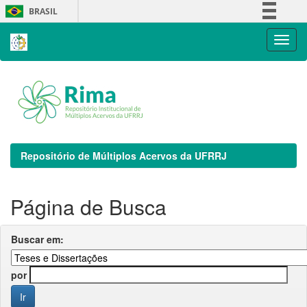
Skip
BRASIL
navigation
Simplifique!
Comunica BR
Participe
Acesso à informação
Legislação
Canais
Repositório de Múltiplos Acervos da UFRRJ
Página de Busca
Buscar em:
por