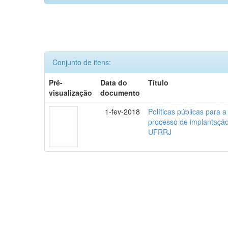
Conjunto de itens:
Pré-
Data do
Título
visualização
documento
1-fev-2018
Políticas públicas para 
processo de implantaçã
UFRRJ