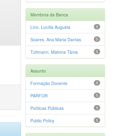
Membros da Banca
Lino, Lucília Augusta
1
Soares, Ana Maria Dantas
1
Tuttmann, Malvina Tânia
1
Assunto
Formação Docente
1
PARFOR
1
Políticas Públicas
1
Public Policy
1