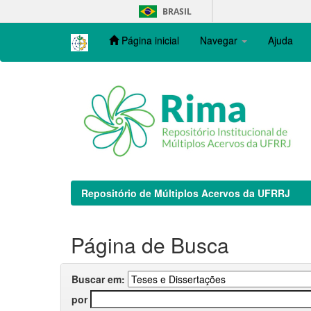
Skip
BRASIL
navigation
Página inicial
Navegar
Ajuda
Repositório de Múltiplos Acervos da UFRRJ
Página de Busca
Buscar em:
por