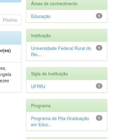
Áreas de conhecimento
Educação
1
Póximo
Instituição
Universidade Federal Rural do
1
r(es)
Rio...
es,
Sigla da Instituição
ângela
ezes
UFRRJ
1
Programa
Programa de Pós-Graduação
1
em Educ...