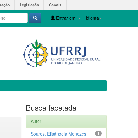
mação
Legislação
Canais
Entrar em:
Idioma
Busca facetada
Autor
Soares, Elisângela Menezes
1