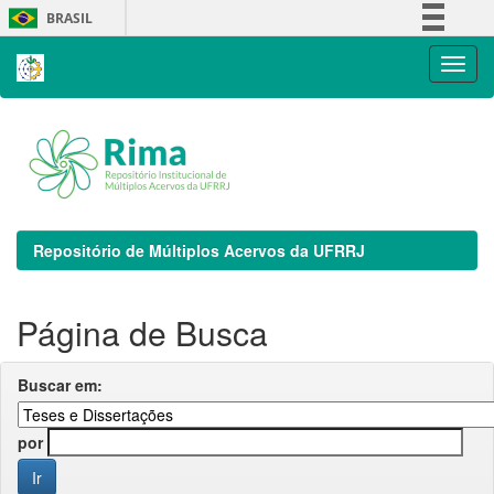
Skip
BRASIL
navigation
Simplifique!
Comunica BR
Participe
Acesso à informação
Legislação
Canais
Repositório de Múltiplos Acervos da UFRRJ
Página de Busca
Buscar em:
por