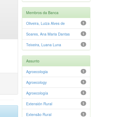
Membros da Banca
Oliveira, Luiza Alves de
1
Soares, Ana Maria Dantas
1
Teixeira, Luana Luna
1
Assunto
Agroecologia
1
Agroecology
1
Agroecología
1
Extensión Rural
1
Extensão Rural
1