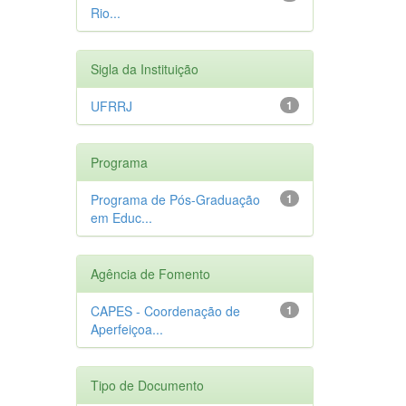
Rio...
Sigla da Instituição
UFRRJ
1
Programa
Programa de Pós-Graduação
1
em Educ...
Agência de Fomento
CAPES - Coordenação de
1
Aperfeiçoa...
Tipo de Documento