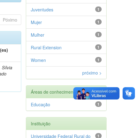
Juventudes
1
Póximo
Mujer
1
Mulher
1
Rural Extension
1
(es)
Women
1
, Sílvia
próximo >
ado
Áreas de conhecimento
Educação
1
Instituição
Universidade Federal Rural do
1