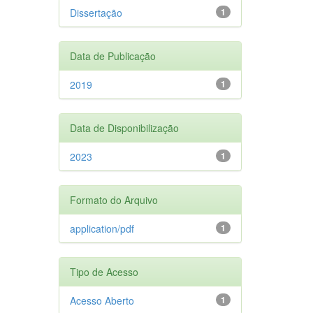
Dissertação
1
Data de Publicação
2019
1
Data de Disponibilização
2023
1
Formato do Arquivo
application/pdf
1
Tipo de Acesso
Acesso Aberto
1