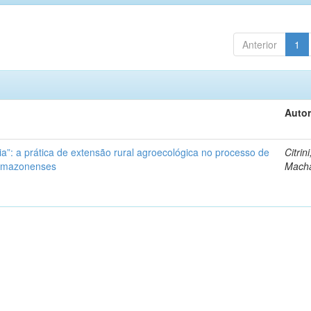
Anterior
1
Autor
ia”: a prática de extensão rural agroecológica no processo de
Citrini
 amazonenses
Mach