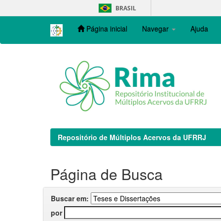
Skip
BRASIL
navigation
Página inicial
Navegar
Ajuda
Repositório de Múltiplos Acervos da UFRRJ
Página de Busca
Buscar em:
por