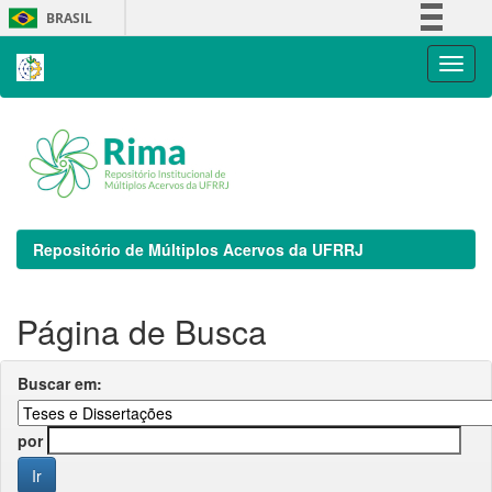
Skip
BRASIL
navigation
Simplifique!
Comunica BR
Participe
Acesso à informação
Legislação
Canais
Repositório de Múltiplos Acervos da UFRRJ
Página de Busca
Buscar em:
por