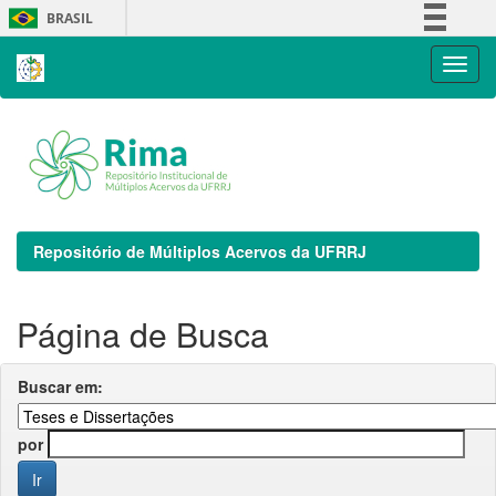
Skip
BRASIL
navigation
Simplifique!
Comunica BR
Participe
Acesso à informação
Legislação
Canais
Repositório de Múltiplos Acervos da UFRRJ
Página de Busca
Buscar em:
por