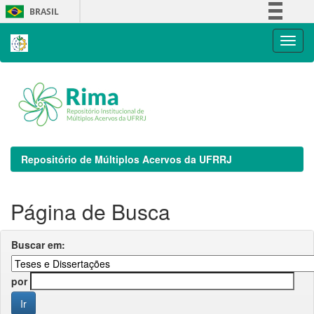
Skip
BRASIL
navigation
Simplifique!
Comunica BR
Participe
Acesso à informação
Legislação
Canais
Repositório de Múltiplos Acervos da UFRRJ
Página de Busca
Buscar em:
por