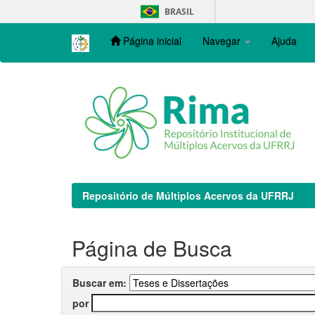
Skip
BRASIL
navigation
Página inicial
Navegar
Ajuda
Repositório de Múltiplos Acervos da UFRRJ
Página de Busca
Buscar em:
por