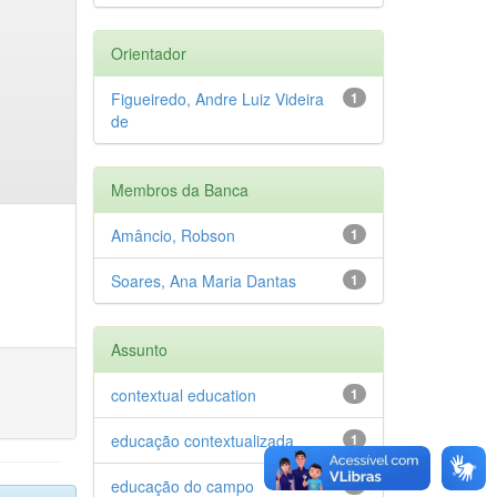
Orientador
Figueiredo, Andre Luiz Videira
1
de
Membros da Banca
Amâncio, Robson
1
Soares, Ana Maria Dantas
1
Assunto
contextual education
1
educação contextualizada
1
educação do campo
1