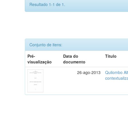
Resultado 1-1 de 1.
Conjunto de itens:
Pré-
Data do
Título
visualização
documento
26-ago-2013
Quilombo Alt
contextualiz