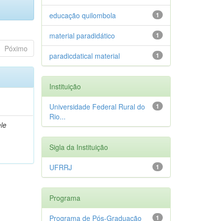
educação quilombola
1
material paradidático
1
Póximo
paradicdatical material
1
Instituição
Universidade Federal Rural do
1
Rio...
le
Sigla da Instituição
UFRRJ
1
Programa
Programa de Pós-Graduação
1