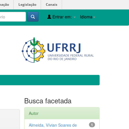
mação
Legislação
Canais
Entrar em:
Idioma
Busca facetada
Autor
Almeida, Vívian Soares de
1