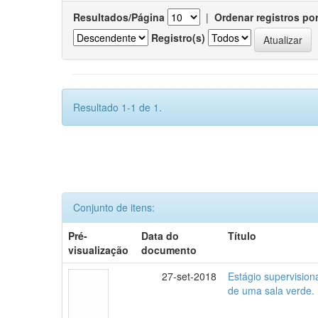
Resultados/Página
|
Ordenar registros po
Registro(s)
Resultado 1-1 de 1.
Conjunto de itens:
Pré-
Data do
Título
visualização
documento
27-set-2018
Estágio supervisio
de uma sala verde.