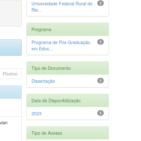
Universidade Federal Rural do
1
Rio...
Programa
Programa de Pós-Graduação
1
em Educ...
Tipo de Documento
Póximo
Dissertação
1
Data de Disponibilização
2023
1
vian
Tipo de Acesso