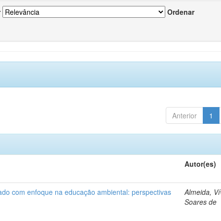
r
Ordenar
Anterior
1
Autor(es)
nado com enfoque na educação ambiental: perspectivas
Almeida, Ví
Soares de