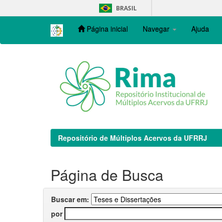
Skip
BRASIL
navigation
Página inicial
Navegar
Ajuda
Repositório de Múltiplos Acervos da UFRRJ
Página de Busca
Buscar em:
por