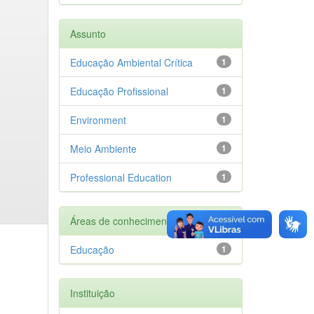
Assunto
Educação Ambiental Crítica
1
Educação Profissional
1
Environment
1
Meio Ambiente
1
Professional Education
1
Áreas de conhecimento
Educação
1
Instituição