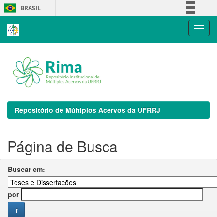
Skip
BRASIL
navigation
Simplifique!
Comunica BR
Participe
Acesso à informação
Legislação
Canais
Repositório de Múltiplos Acervos da UFRRJ
Página de Busca
Buscar em:
por