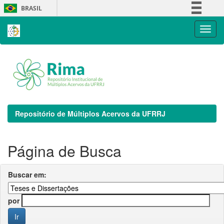
Skip
BRASIL
navigation
Simplifique!
Comunica BR
Participe
Acesso à informação
Legislação
Canais
Repositório de Múltiplos Acervos da UFRRJ
Página de Busca
Buscar em:
por