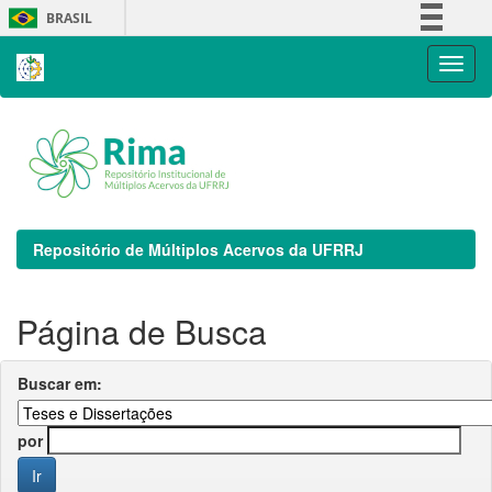
Skip
BRASIL
navigation
Simplifique!
Comunica BR
Participe
Acesso à informação
Legislação
Canais
Repositório de Múltiplos Acervos da UFRRJ
Página de Busca
Buscar em:
por